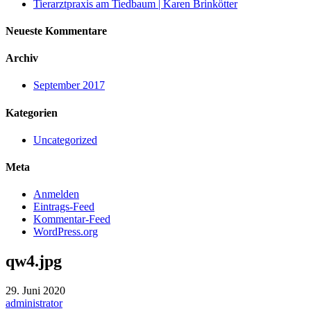
Tierarztpraxis am Tiedbaum | Karen Brinkötter
Neueste Kommentare
Archiv
September 2017
Kategorien
Uncategorized
Meta
Anmelden
Eintrags-Feed
Kommentar-Feed
WordPress.org
qw4.jpg
29. Juni 2020
administrator