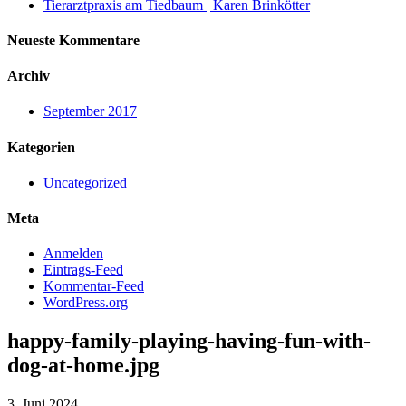
Tierarztpraxis am Tiedbaum | Karen Brinkötter
Neueste Kommentare
Archiv
September 2017
Kategorien
Uncategorized
Meta
Anmelden
Eintrags-Feed
Kommentar-Feed
WordPress.org
happy-family-playing-having-fun-with-
dog-at-home.jpg
3. Juni 2024