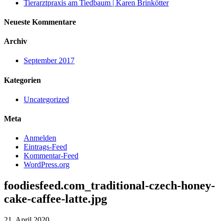
Tierarztpraxis am Tiedbaum | Karen Brinkötter
Neueste Kommentare
Archiv
September 2017
Kategorien
Uncategorized
Meta
Anmelden
Eintrags-Feed
Kommentar-Feed
WordPress.org
foodiesfeed.com_traditional-czech-honey-
cake-caffee-latte.jpg
21. April 2020