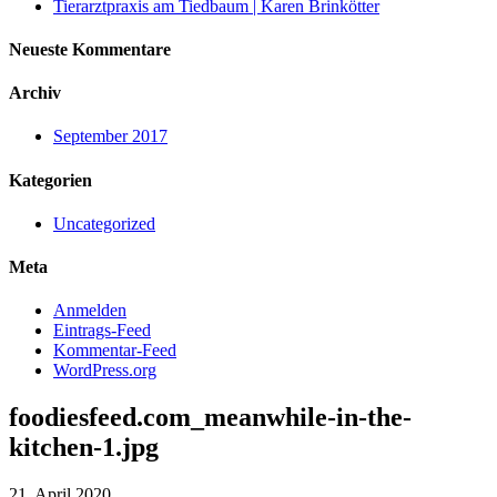
Tierarztpraxis am Tiedbaum | Karen Brinkötter
Neueste Kommentare
Archiv
September 2017
Kategorien
Uncategorized
Meta
Anmelden
Eintrags-Feed
Kommentar-Feed
WordPress.org
foodiesfeed.com_meanwhile-in-the-
kitchen-1.jpg
21. April 2020