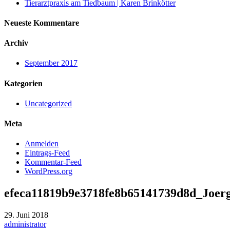
Tierarztpraxis am Tiedbaum | Karen Brinkötter
Neueste Kommentare
Archiv
September 2017
Kategorien
Uncategorized
Meta
Anmelden
Eintrags-Feed
Kommentar-Feed
WordPress.org
efeca11819b9e3718fe8b65141739d8d_Joerg
29. Juni 2018
administrator