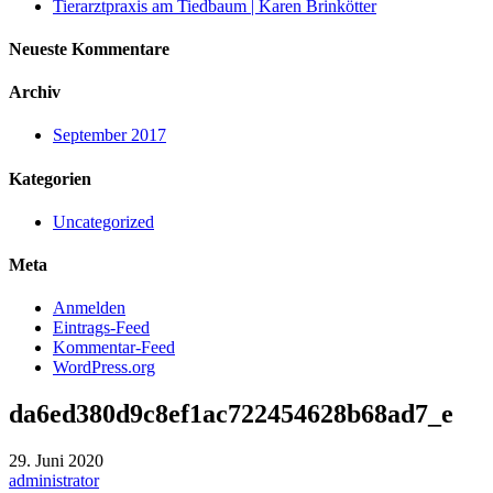
Tierarztpraxis am Tiedbaum | Karen Brinkötter
Neueste Kommentare
Archiv
September 2017
Kategorien
Uncategorized
Meta
Anmelden
Eintrags-Feed
Kommentar-Feed
WordPress.org
da6ed380d9c8ef1ac722454628b68ad7_e
29. Juni 2020
administrator