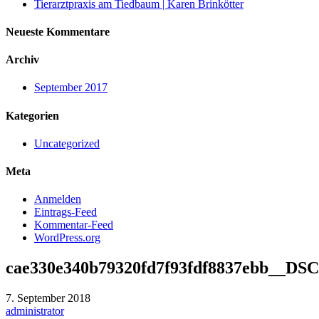
Tierarztpraxis am Tiedbaum | Karen Brinkötter
Neueste Kommentare
Archiv
September 2017
Kategorien
Uncategorized
Meta
Anmelden
Eintrags-Feed
Kommentar-Feed
WordPress.org
cae330e340b79320fd7f93fdf8837ebb__DS
7. September 2018
administrator