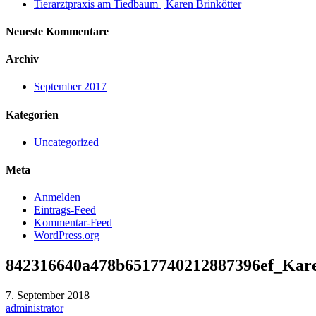
Tierarztpraxis am Tiedbaum | Karen Brinkötter
Neueste Kommentare
Archiv
September 2017
Kategorien
Uncategorized
Meta
Anmelden
Eintrags-Feed
Kommentar-Feed
WordPress.org
842316640a478b6517740212887396ef_Kar
7. September 2018
administrator