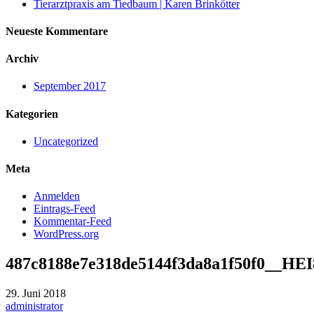
Tierarztpraxis am Tiedbaum | Karen Brinkötter
Neueste Kommentare
Archiv
September 2017
Kategorien
Uncategorized
Meta
Anmelden
Eintrags-Feed
Kommentar-Feed
WordPress.org
487c8188e7e318de5144f3da8a1f50f0__HEI
29. Juni 2018
administrator